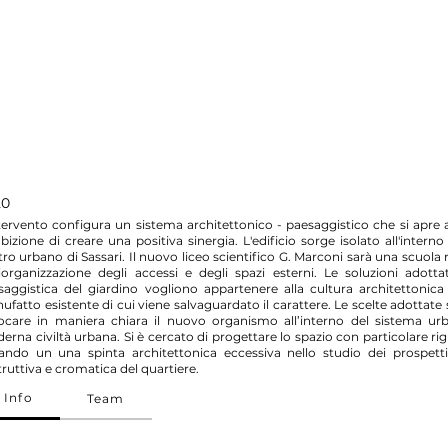
20
ntervento configura un sistema architettonico - paesaggistico che si apre a
bizione di creare una positiva sinergia. L'edificio sorge isolato all'intern
ro urbano di Sassari. Il nuovo liceo scientifico G. Marconi sarà una scuola r
riorganizzazione degli accessi e degli spazi esterni. Le soluzioni adott
saggistica del giardino vogliono appartenere alla cultura architettonica
fatto esistente di cui viene salvaguardato il carattere. Le scelte adottate
locare in maniera chiara il nuovo organismo all’interno del sistema ur
rna civiltà urbana. Si è cercato di progettare lo spazio con particolare ri
tando un una spinta architettonica eccessiva nello studio dei prospetti, 
ruttiva e cromatica del quartiere.
Info
Team