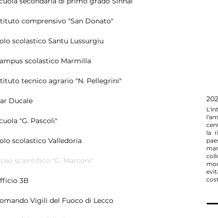
cuola secondaria di primo grado Sinnai
stituto comprensivo "San Donato"
olo scolastico Santu Lussurgiu
ampus scolastico Marmilla
stituto tecnico agrario "N. Pellegrini"
20
ar Ducale
L'i
l'am
cuola "G. Pascoli"
cent
la 
olo scolastico Valledoria
pae
manu
col
iceo scientifico "G. Marconi"
mode
evi
cost
fficio 3B
omando Vigili del Fuoco di Lecco