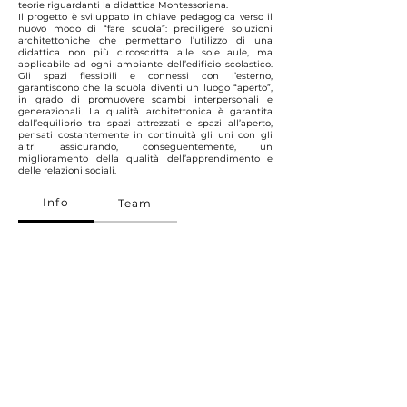
teorie riguardanti la didattica Montessoriana.
Il progetto è sviluppato in chiave pedagogica verso il
nuovo modo di “fare scuola”: prediligere soluzioni
architettoniche che permettano l’utilizzo di una
didattica non più circoscritta alle sole aule, ma
applicabile ad ogni ambiante dell’edificio scolastico.
Gli spazi flessibili e connessi con l’esterno,
garantiscono che la scuola diventi un luogo “aperto”,
in grado di promuovere scambi interpersonali e
generazionali. La qualità architettonica è garantita
dall’equilibrio tra spazi attrezzati e spazi all’aperto,
pensati costantemente in continuità gli uni con gli
altri assicurando, conseguentemente, un
miglioramento della qualità dell’apprendimento e
delle relazioni sociali.
Info
Team