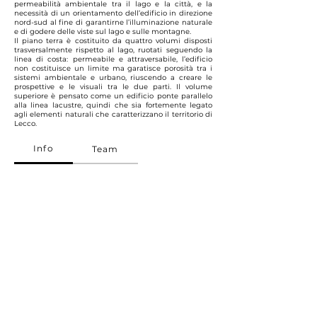
permeabilità ambientale tra il lago e la città, e la
necessità di un orientamento dell’edificio in direzione
nord-sud al fine di garantirne l’illuminazione naturale
e di godere delle viste sul lago e sulle montagne.
Il piano terra è costituito da quattro volumi disposti
trasversalmente rispetto al lago, ruotati seguendo la
linea di costa: permeabile e attraversabile, l’edificio
non costituisce un limite ma garatisce porosità tra i
sistemi ambientale e urbano, riuscendo a creare le
prospettive e le visuali tra le due parti. Il volume
superiore è pensato come un edificio ponte parallelo
alla linea lacustre, quindi che sia fortemente legato
agli elementi naturali che caratterizzano il territorio di
Lecco.
Info
Team