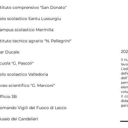
stituto comprensivo "San Donato"
olo scolastico Santu Lussurgiu
ampus scolastico Marmilla
stituto tecnico agrario "N. Pellegrini"
202
ar Ducale
Il n
cuola "G. Pascoli"
lavo
L’ed
defi
olo scolastico Valledoria
dell
perm
iceo scientifico "G. Marconi"
elem
volu
fficio 3B
Il 
did
gara
omando Vigili del Fuoco di Lecco
useo dei Candelieri