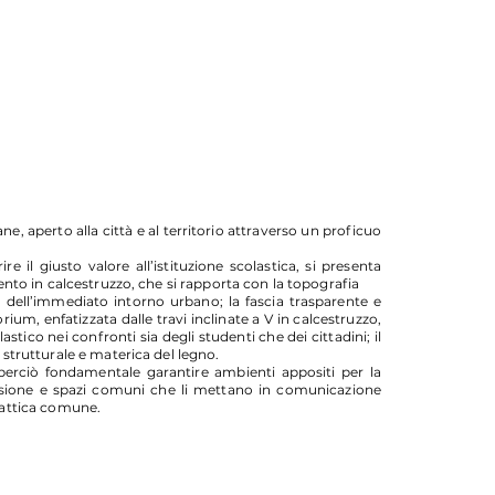
ne, aperto alla città e al territorio attraverso un proficuo
re il giusto valore all’istituzione scolastica, si presenta
mento in calcestruzzo, che si rapporta con la topografia
gno dell’immediato intorno urbano; la fascia trasparente e
rium, enfatizzata dalle travi inclinate a V in calcestruzzo,
ico nei confronti sia degli studenti che dei cittadini; il
 strutturale e materica del legno.
 perciò fondamentale garantire ambienti appositi per la
essione e spazi comuni che li mettano in comunicazione
idattica comune.