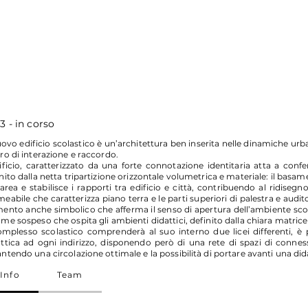
3 - in corso
uovo edificio scolastico è un’architettura ben inserita nelle dinamiche urba
ro di interazione e raccordo.
ificio, caratterizzato da una forte connotazione identitaria atta a conferi
nito dalla netta tripartizione orizzontale volumetrica e materiale: il basa
’area e stabilisce i rapporti tra edificio e città, contribuendo al ridise
eabile che caratterizza piano terra e le parti superiori di palestra e audito
ento anche simbolico che afferma il senso di apertura dell’ambiente scolast
me sospeso che ospita gli ambienti didattici, definito dalla chiara matrice
complesso scolastico comprenderà al suo interno due licei differenti, è
attica ad ogni indirizzo, disponendo però di una rete di spazi di conn
ntendo una circolazione ottimale e la possibilità di portare avanti una d
Info
Team