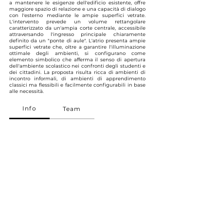
a mantenere le esigenze dell'edificio esistente, offre
maggiore spazio di relazione e una capacità di dialogo
con l'esterno mediante le ampie superfici vetrate.
L'intervento prevede un volume rettangolare
caratterizzato da un'ampia corte centrale, accessibile
attraversando l'ingresso principale chiaramente
definito da un "ponte di aule". L'atrio presenta ampie
superfici vetrate che, oltre a garantire l'illuminazione
ottimale degli ambienti, si configurano come
elemento simbolico che afferma il senso di apertura
dell'ambiente scolastico nei confronti degli studenti e
dei cittadini. La proposta risulta ricca di ambienti di
incontro informali, di ambienti di apprendimento
classici ma flessibili e facilmente configurabili in base
alle necessità.
Info
Team